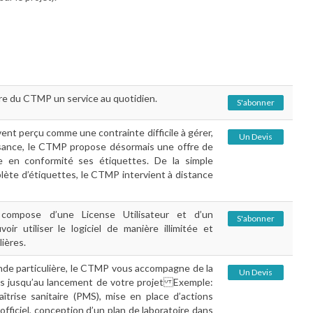
ire du CTMP un service au quotidien.
S'abonner
ent perçu comme une contrainte difficile à gérer,
Un Devis
sance, le CTMP propose désormais une offre de
e en conformité ses étiquettes. De la simple
plète d’étiquettes, le CTMP intervient à distance
 compose d’une License Utilisateur et d’un
S'abonner
r utiliser le logiciel de manière illimitée et
lières.
nde particulière, le CTMP vous accompagne de la
Un Devis
es jusqu’au lancement de votre projet Exemple:
îtrise sanitaire (PMS), mise en place d’actions
officiel, conception d’un plan de laboratoire dans