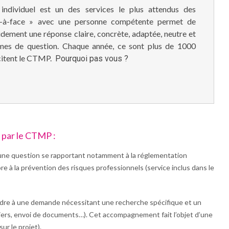
ndividuel est un des services le
plus attendus des
e-à-face » avec une personne compétente permet de
idement une réponse claire, concrète, adaptée, neutre et
rmes de question. Chaque année, ce sont plus de 1000
icitent le CTMP.
Pourquoi pas vous ?
par le CTMP :
 une question se rapportant notamment à la réglementation
core à la prévention des risques professionnels (service inclus dans le
ndre à une demande nécessitant une recherche spécifique et un
iers, envoi de documents…). Cet accompagnement fait l’objet d’une
ur le projet).