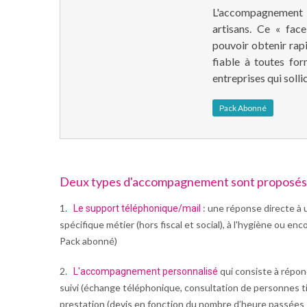
L'accompagnement i
artisans
. Ce « fac
pouvoir obtenir rap
fiable à toutes fo
entreprises qui soll
Pack Abonné
Deux types d'accompagnement sont proposés 
1.
: une réponse directe à
Le support téléphonique/mail
spécifique métier (hors fiscal et social), à l'hygiène ou en
Pack abonné)
2.
qui consiste à répo
L'accompagnement personnalisé
suivi (échange téléphonique, consultation de personnes t
prestation (devis en fonction du nombre d’heure passées s