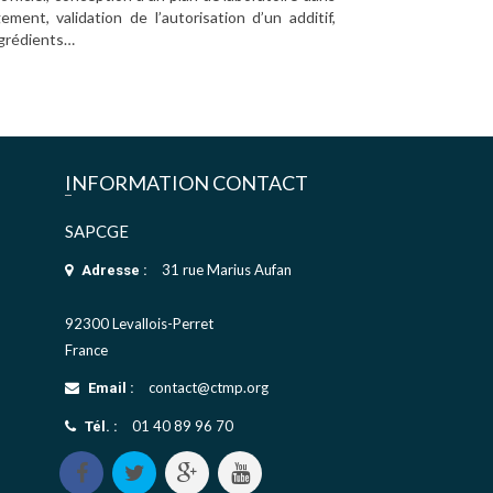
ment, validation de l’autorisation d’un additif,
ngrédients…
INFORMATION CONTACT
SAPCGE
31 rue Marius Aufan
Adresse :
92300 Levallois-Perret
France
contact@ctmp.org
Email :
01 40 89 96 70
Tél. :