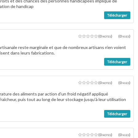
es droits et des chances des personnes handicapées implique de
ation de handicap
Télécharger
(0 notes)
(0 vues)
e artisanale reste marginale et que de nombreux artisans n’en voient
lisent dans leurs fabrications.
Télécharger
(0 notes)
(0 vues)
ture des aliments par action d'un froid négatif appliqué
cheur, puis tout au long de leur stockage jusqu'à leur utilisation
Télécharger
(0 notes)
(0 vues)