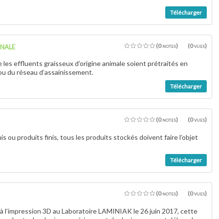
Télécharger
anale
(0 notes)
(0 vues)
les effluents graisseux d’origine animale soient prétraités en
l ou du réseau d’assainissement.
Télécharger
(0 notes)
(0 vues)
s ou produits finis, tous les produits stockés doivent faire l’objet
Télécharger
(0 notes)
(0 vues)
ion à l’impression 3D au Laboratoire LAMINIAK le 26 juin 2017, cette