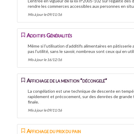
L’entrée en vigueur de la loi n°2005-102 sur l’égalité d
rendre les commerces accessibles aux personnes en situ
Mis à jour le 09/11/16
Additifs Généralités
Même si l’utilisation d’additifs alimentaires en pâtisseri
pas l’utilité, sans le savoir, nombreux sont ceux qui en uti
Mis à jour le 16/12/16
Affichage de la mention “décongelé“
La congélation est une technique de descente en tempéra
rapidement et précocement, sur des denrées de grande fraî
finale.
Mis à jour le 09/11/16
Affichage du prix du pain