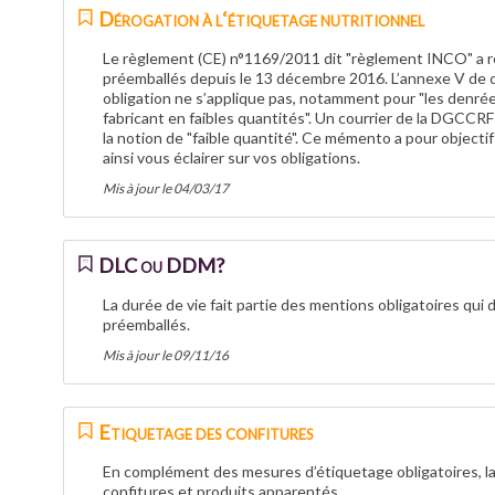
Dérogation à l‘étiquetage nutritionnel
Le règlement (CE) n°1169/2011 dit "règlement INCO" a ren
préemballés depuis le 13 décembre 2016. L’annexe V de c
obligation ne s’applique pas, notamment pour "les denrées
fabricant en faibles quantités". Un courrier de la DGCCR
la notion de "faible quantité". Ce mémento a pour objecti
ainsi vous éclairer sur vos obligations.
Mis à jour le 04/03/17
DLC ou DDM?
La durée de vie fait partie des mentions obligatoires qui
préemballés.
Mis à jour le 09/11/16
Etiquetage des confitures
En complément des mesures d’étiquetage obligatoires, la
confitures et produits apparentés