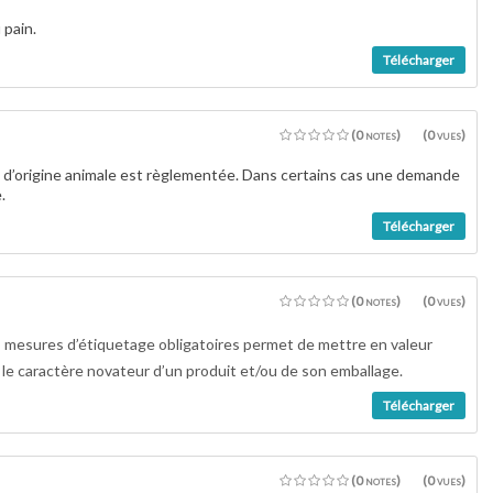
 pain.
Télécharger
(0 notes)
(0 vues)
 d’origine animale est règlementée. Dans certains cas une demande
.
Télécharger
(0 notes)
(0 vues)
s mesures d’étiquetage obligatoires permet de mettre en valeur
e le caractère novateur d’un produit et/ou de son emballage.
Télécharger
(0 notes)
(0 vues)