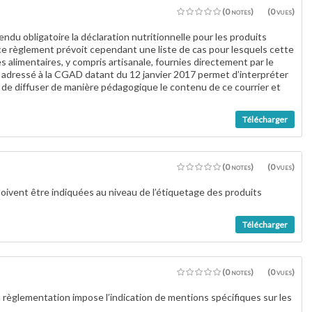
(0 notes)
(0 vues)
du obligatoire la déclaration nutritionnelle pour les produits
e règlement prévoit cependant une liste de cas pour lesquels cette
 alimentaires, y compris artisanale, fournies directement par le
F adressé à la CGAD datant du 12 janvier 2017 permet d’interpréter
f de diffuser de manière pédagogique le contenu de ce courrier et
Télécharger
(0 notes)
(0 vues)
 doivent être indiquées au niveau de l’étiquetage des produits
Télécharger
(0 notes)
(0 vues)
 règlementation impose l’indication de mentions spécifiques sur les