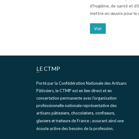
d’hygiène, de santé et d’
mettre en œuvre pour le m
Voir
LE CTMP
Porté par la Confédération Nationale des Artisans
Pâtissiers, le CTMP est en lien direct et en
concertation permanente avec l’organisation
professionnelle nationale représentative des
artisans
pâtissiers, chocolatiers, confiseurs,
de France ; assurant ainsi une
glaciers et traiteurs
écoute active des besoins de la profession.