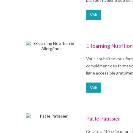
plan de l’hygiène que de 
Voir
E-learning Nutrition
Vous souhaitez vous forme
complément des formation
ligne accessible gratuite
Voir
Pat le Pâtissier
Ce site a été créé pour s