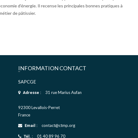
économie d’énergie. Il recense les principales bonnes pratiques à
étier de pâtissier.
INFORMATION CONTACT
SAPCGE
31 rue Marius Aufan
Adresse :
92300 Levallois-Perret
France
contact@ctmp.org
Email :
01 40 89 96 70
Tél. :