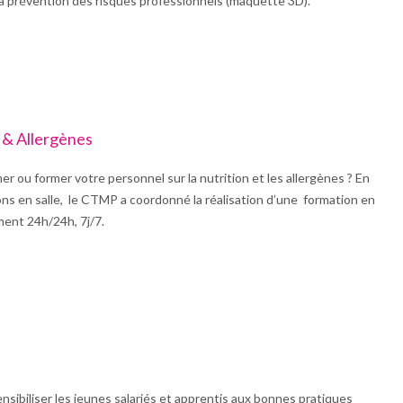
la prévention des risques professionnels (maquette 3D).
 & Allergènes
r ou former votre personnel sur la nutrition et les allergènes ? En
s en salle, le CTMP a coordonné la réalisation d’une formation en
ment 24h/24h, 7j/7.
ensibiliser les jeunes salariés et apprentis aux bonnes pratiques