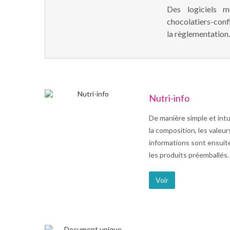
Des logiciels m
chocolatiers-confi
la règlementation.
Nutri-info
De manière simple et intu
la composition, les valeur
informations sont ensuit
les produits préemballés.
Voir