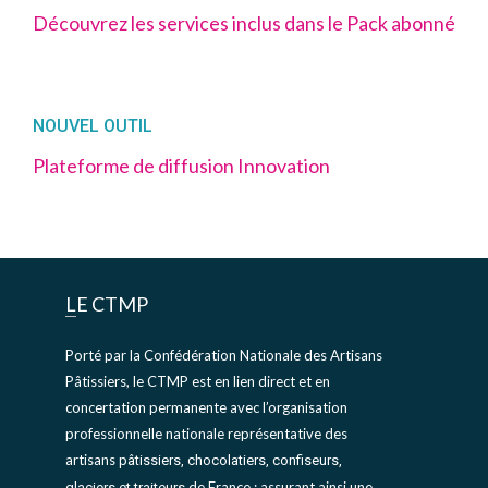
Découvrez les services inclus dans le Pack abonné
NOUVEL OUTIL
Plateforme de diffusion Innovation
LE CTMP
Porté par la Confédération Nationale des Artisans
Pâtissiers, le CTMP est en lien direct et en
concertation permanente avec l’organisation
professionnelle nationale représentative des
artisans
pâtissiers, chocolatiers, confiseurs,
de France ; assurant ainsi une
glaciers et traiteurs