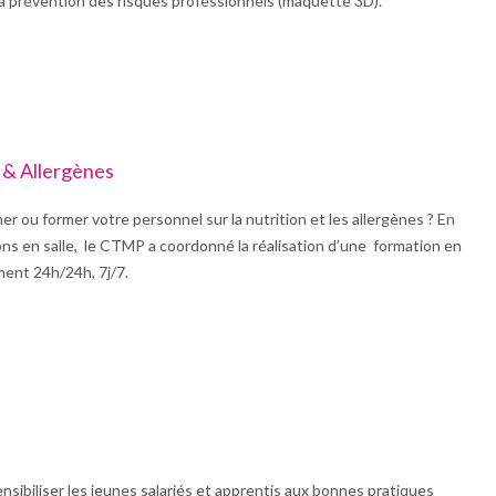
la prévention des risques professionnels (maquette 3D).
 & Allergènes
r ou former votre personnel sur la nutrition et les allergènes ? En
s en salle, le CTMP a coordonné la réalisation d’une formation en
ment 24h/24h, 7j/7.
ensibiliser les jeunes salariés et apprentis aux bonnes pratiques