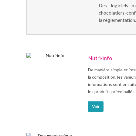
Des logiciels m
chocolatiers-confi
la règlementation.
Nutri-info
De manière simple et intu
la composition, les valeur
informations sont ensuit
les produits préemballés.
Voir