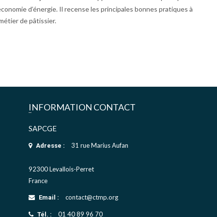
économie d’énergie. Il recense les principales bonnes pratiques à
étier de pâtissier.
INFORMATION CONTACT
SAPCGE
31 rue Marius Aufan
Adresse :
92300 Levallois-Perret
France
contact@ctmp.org
Email :
01 40 89 96 70
Tél. :