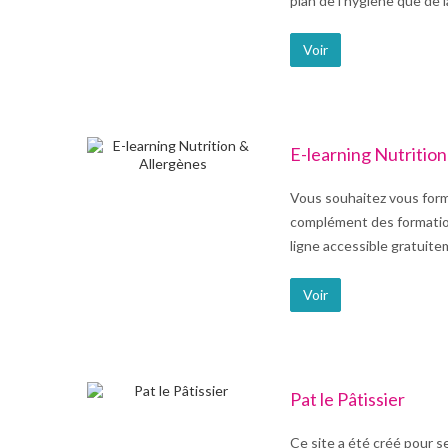
plan de l’hygiène que de 
Voir
E-learning Nutrition
Vous souhaitez vous forme
complément des formation
ligne accessible gratuite
Voir
Pat le Pâtissier
Ce site a été créé pour s