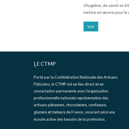
d’hygiène, de santé et d’
mettre en œuvre pour le m
Voir
LE CTMP
Porté par la Confédération Nationale des Artisans
Pâtissiers, le CTMP est en lien direct et en
concertation permanente avec l’organisation
professionnelle nationale représentative des
artisans
pâtissiers, chocolatiers, confiseurs,
de France ; assurant ainsi une
glaciers et traiteurs
écoute active des besoins de la profession.